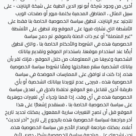
أخرى من وجود شركة أبو نور الدين الطبية على شبكة الإنترنت - على
سبيل المثال ، المناطق المحمية بكلمة مرور أو صفحات الويب
للتجنيد عبر الإنترنت. تنطبق سياسة الخصوصية الخاصة بنا فقط على
الأنشطة التي نشارك فيها على الموقع ولا تنطبق على الأنشطة
"غير المتصلة" أو غير ذات الصلة بالموقع. تم دمج سياسة
الخصوصية هذه في الشروط والأحكام الخاصة بنا ، والتي تنطبق
أيضًا عند استخدام موقعنا. باستخدام الموقع وتقديم بياناتك
الشخصية وغيرها من المعلومات من خلال الموقع ، فإنك تقر بأن
بياناتك الشخصية ستتم معالجتها وفقًا لشروط سياسة الخصوصية
هذه. إذا كنت لا توافق على الممارسات الموضحة في سياسة
الخصوصية هذه ، فيرجى عدم تزويدنا ببياناتك الشخصية أو بأي
طريقة أخرى تتفاعل مع الموقع. نحتفظ بالحق في تعديل سياسة
الخصوصية هذه في أي وقت. إذا قمنا بإجراء أي تغييرات جوهرية
على سياسة الخصوصية الخاصة بنا ، فسنقدم إشعارًا على هذا
الموقع قبل أن تصبح التغييرات سارية المفعول. يمكنك تحديد تاريخ
آخر مراجعة لسياسة الخصوصية هذه بالرجوع إلى تاريخ "آخر تحديث"
أعلاه. يمكنك مراجعة الإصدار الأخير من سياسة الخصوصية هذه.
نحن نشجعك على مراجعة سياسة الخصوصية بشكل دوري لأية